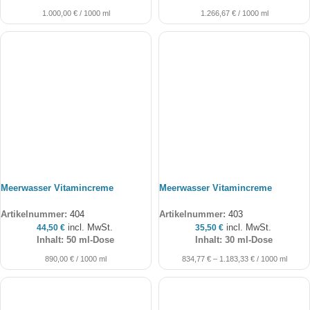
1.000,00
€
/
1000
ml
1.266,67
€
/
1000
ml
Meerwasser Vitamincreme
Meerwasser Vitamincreme
Artikelnummer:
404
Artikelnummer:
403
incl. MwSt.
incl. MwSt.
44,50
€
35,50
€
Inhalt: 50 ml-Dose
Inhalt: 30 ml-Dose
890,00
€
/
1000
ml
834,77
€
–
1.183,33
€
/
1000
ml