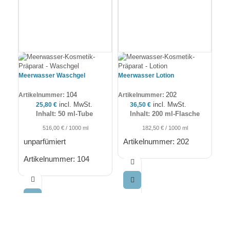
Meerwasser Waschgel
Meerwasser Lotion
Mee
Feu
104
202
Artikelnummer:
Artikelnummer:
incl. MwSt.
incl. MwSt.
25,80
€
36,50
€
Inhalt: 50 ml-Tube
Inhalt: 200 ml-Flasche
Art
516,00
€
/
1000
ml
182,50
€
/
1000
ml
unparfümiert
Artikelnummer: 202
Artikelnummer: 104
A