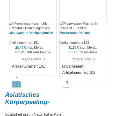
Meerwasser Reinigungsmilch
Meerwasser Peeling
Mee
101
103
Artikelnummer:
Artikelnummer:
Art
incl. MwSt.
incl. MwSt.
28,40
€
31,50
€
Inhalt: 200 ml-Flasche
Inhalt: 50 ml-Tube
142,00
€
/
1000
ml
630,00
€
/
1000
ml
Artikelnummer: 101
unparfümiert
A
Artikelnummer: 103
Asiatisches
Körperpeeling
®
Schönheit durch Natur hat in Asien