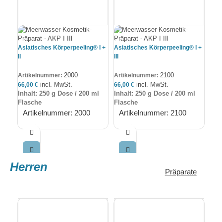
Asiatisches Körperpeeling® I +
Asiatisches Körperpeeling® I +
Mee
II
III
Körp
2000
2100
Artikelnummer:
Artikelnummer:
Art
incl. MwSt.
incl. MwSt.
66,00
€
66,00
€
Inhalt: 250 g Dose / 200 ml
Inhalt: 250 g Dose / 200 ml
Flasche
Flasche
A
Artikelnummer: 2000
Artikelnummer: 2100
Herren
Präparate