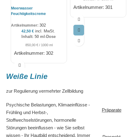
un
Artikelnummer: 301
Meerwasser
A
Feuchtigkeitscreme
302
Artikelnummer:
incl. MwSt.
42,50
€
Inhalt: 50 ml-Dose
850,00
€
/
1000
ml
Artikelnummer: 302
Weiße Linie
zur Regulierung vermehrter Zellbildung
Psychische Belastungen, Klimaeinflüsse -
Präparate
Frühling und Herbst-,
Stoffwechselstörungen, hormonelle
Störungen beeinflussen - wie Sie selbst
wissen - Ihr Hautbild entscheidend. Immer
Prospekt