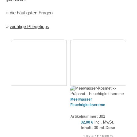
»
die häufigsten Fragen
»
wichtige Pflegetipps
Meerwasser
Mee
Feuchtigkeitscreme
Art
301
Artikelnummer:
incl. MwSt.
32,00
€
Inhalt: 30 ml-Dose
1.066,67
€
/
1000
ml