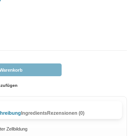
 Warenkorb
nzufügen
hreibung
Ingredients
Rezensionen (0)
er Zellbildung