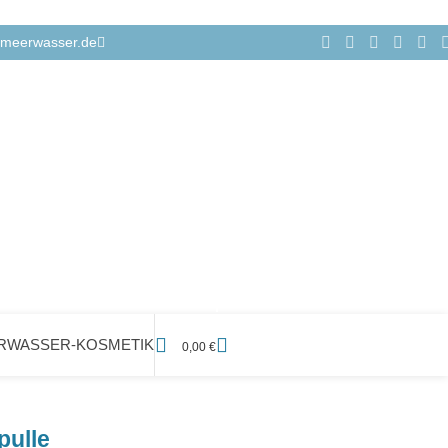
meerwasser.de
RWASSER-KOSMETIK
0,00
€
ulle