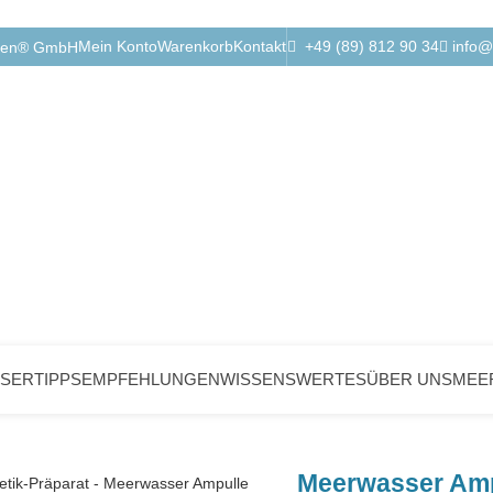
Mein Konto
Warenkorb
Kontakt
+49 (89) 812 90 34
info@
bken® GmbH
SER
TIPPS
EMPFEHLUNGEN
WISSENSWERTES
ÜBER UNS
MEE
Meerwasser Amp