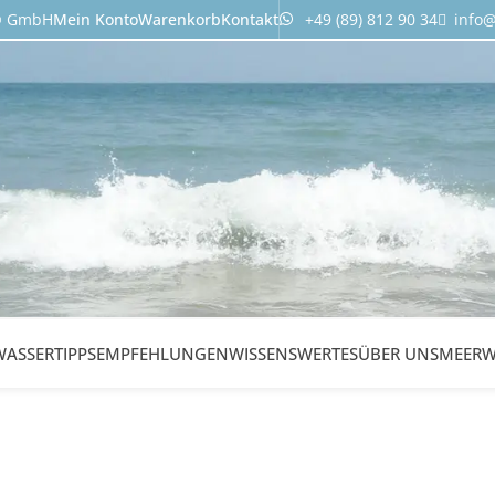
n® GmbH
Mein Konto
Warenkorb
Kontakt
+49 (89) 812 90 34
info
ASSER
TIPPS
EMPFEHLUNGEN
WISSENSWERTES
ÜBER UNS
MEERW